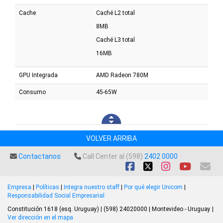
Cache
Caché L2 total
8MB
Caché L3 total
16MB
GPU Integrada
AMD Radeon 780M
Consumo
45-65W
VOLVER ARRIBA
Contactanos
Call Center al (598)
2402 0000
Empresa
|
Políticas
|
Integra nuestro staff
|
Por qué elegir Unicom
|
Responsabilidad Social Empresarial
Constitución 1618 (esq. Uruguay) | (598) 24020000 | Montevideo - Uruguay |
Ver dirección en el mapa