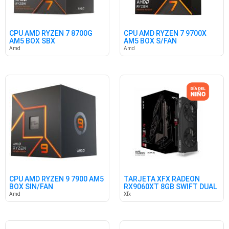
CPU AMD RYZEN 7 8700G
CPU AMD RYZEN 7 9700X
AM5 BOX SBX
AM5 BOX S/FAN
Amd
Amd
CPU AMD RYZEN 9 7900 AM5
TARJETA XFX RADEON
BOX SIN/FAN
RX9060XT 8GB SWIFT DUAL
GDDR6
Amd
Xfx