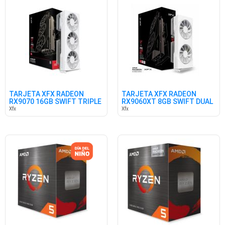
TARJETA XFX RADEON
TARJETA XFX RADEON
RX9070 16GB SWIFT TRIPLE
RX9060XT 8GB SWIFT DUAL
W D6
W GDDR6
Xfx
Xfx