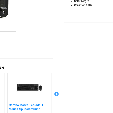
Color Negro
Conexión 220v
AN
Combo Marvo Teclado +
Cable Oraimo USB a USB-C
Auricul
Mouse Sp Inalámbrico
2m Bk
Inalám