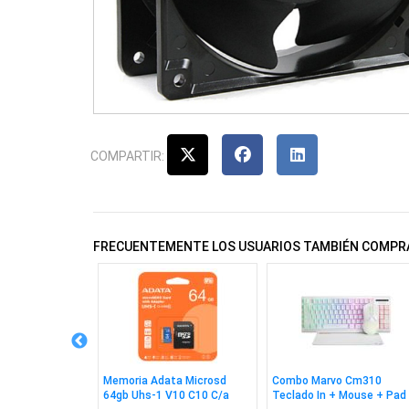
COMPARTIR:
FRECUENTEMENTE LOS USUARIOS TAMBIÉN COMPR
5 EN 1 Hdmi
Memoria Adata Microsd
Combo Marvo Cm310
64gb Uhs-1 V10 C10 C/a
Teclado In + Mouse + Pad