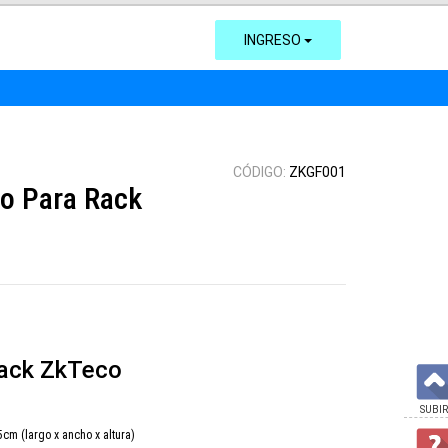
INGRESO
CÓDIGO:
ZKGF001
o Para Rack
Rack ZkTeco
SUBIR
cm (largo x ancho x altura)