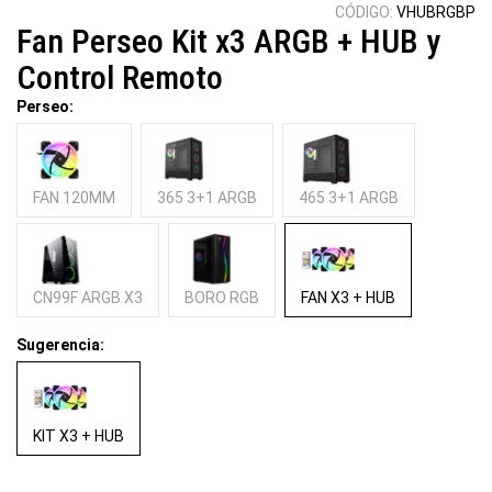
CÓDIGO:
VHUBRGBP
Fan Perseo Kit x3 ARGB + HUB y
Control Remoto
Perseo:
FAN 120MM
365 3+1 ARGB
465 3+1 ARGB
CN99F ARGB X3
BORO RGB
FAN X3 + HUB
Sugerencia:
KIT X3 + HUB