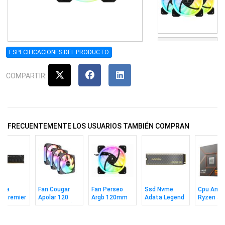
ESPECIFICACIONES DEL PRODUCTO
COMPARTIR:
FRECUENTEMENTE LOS USUARIOS TAMBIÉN COMPRAN
ria
Fan Cougar
Fan Perseo
Ssd Nvme
Cpu Amd
a Premier
Apolar 120
Argb 120mm
Adata Legend
Ryzen 5 
 8gb 5600
Argb Black (x3
860 1tb 2280
Am5 Box
Pack)
M.2 6000/4000