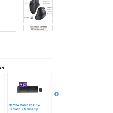
AN
Combo Marvo Kc411w
Mouse Marvo M727 Capo 50
Combo 
Teclado + Mouse Sp
Blanco
Mouse 