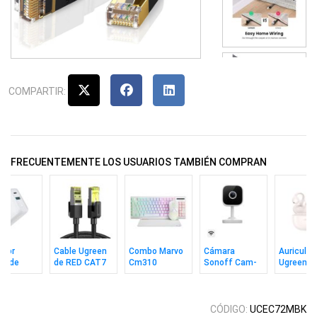
COMPARTIR:
FRECUENTEMENTE LOS USUARIOS TAMBIÉN COMPRAN
ador
Cable Ugreen
Combo Marvo
Cámara
Auricular
en de
de RED CAT7
Cm310
Sonoff Cam-
Ugreen
d 38w
10Gbps 10m
Teclado In +
s2 Slim Gen2
Inalambri
+ USB-C
BK
Mouse + Pad
Seguridad
Hitune S
Wh Ing
Hogar
CÓDIGO:
UCEC72MBK