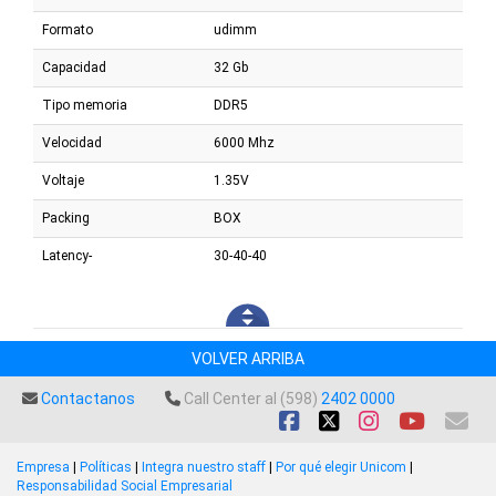
Formato
udimm
Capacidad
32 Gb
Tipo memoria
DDR5
Velocidad
6000 Mhz
Voltaje
1.35V
Packing
BOX
Latency-
30-40-40
VOLVER ARRIBA
Contactanos
Call Center al (598)
2402 0000
Empresa
|
Políticas
|
Integra nuestro staff
|
Por qué elegir Unicom
|
Responsabilidad Social Empresarial