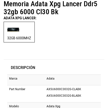
Memoria Adata Xpg Lancer Ddr5
32gb 6000 Cl30 Bk
ADATA XPG LANCER:
32GB 6000MHZ
DESCRIPCIÓN
Marca
Adata
Part Number
AX5U6000C3032G-CLABK
AX5U6000C3032G-BLABK
Modelo
Adata Xpg