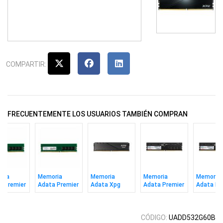
COMPARTIR:
FRECUENTEMENTE LOS USUARIOS TAMBIÉN COMPRAN
ria
Memoria
Memoria
Memoria
Memoria
a Premier
Adata Premier
Adata Xpg
Adata Premier
Adata Pr
 16gb
Ddr4 8gb 3200
Lancer Bl Ddr5
Ddr5 16gb
Ddr5 8gb
 CL22
CL22
16gb 6000
5600 Cl46
Cl46
Cl30 Bk
CÓDIGO:
UADD532G60B