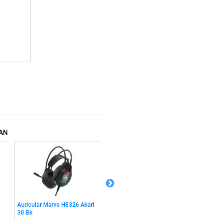
AN
Auricular Marvo H8326 Akari
Combo Marvo Kc411w
Cable 
30 Bk
Teclado + Mouse Sp
2m Bk