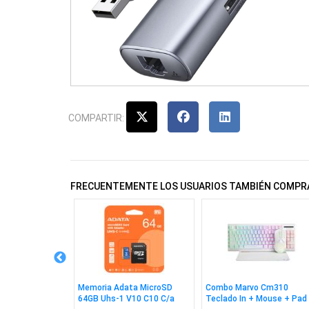
COMPARTIR:
FRECUENTEMENTE LOS USUARIOS TAMBIÉN COMPR
 Wesdar W1080
Memoria Adata MicroSD
Combo Marvo Cm310
64GB Uhs-1 V10 C10 C/a
Teclado In + Mouse + Pad