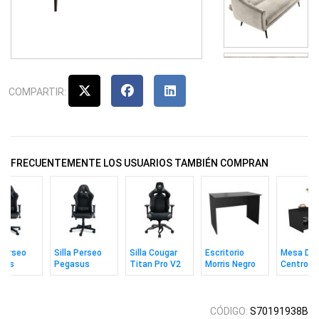
COMPARTIR:
FRECUENTEMENTE LOS USUARIOS TAMBIÉN COMPRAN
 Perseo
Silla Perseo
Silla Cougar
Escritorio
Mesa De
sus
Pegasus
Titan Pro V2
Morris Negro
Centro Ax
 / Dorado
Negro /
Negro
Plateado
CÓDIGO:
S70191938B