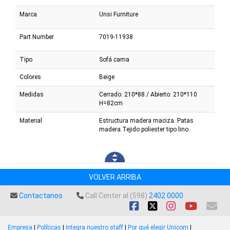
Marca
Unsi Furniture
Part Number
7019-11938
Tipo
Sofá cama
Colores
Beige
Medidas
Cerrado: 210*88 / Abierto: 210*110
H=82cm
Material
Estructura madera maciza. Patas
madera.Tejido poliester tipo lino.
VOLVER ARRIBA
Contactanos
Call Center al (598)
2402 0000
Empresa
|
Políticas
|
Integra nuestro staff
|
Por qué elegir Unicom
|