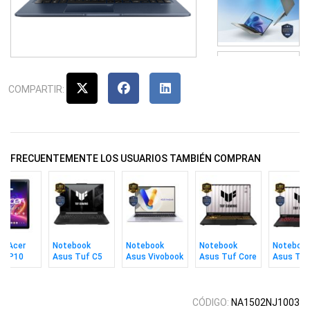
COMPARTIR:
FRECUENTEMENTE LOS USUARIOS TAMBIÉN COMPRAN
et Acer
Notebook
Notebook
Notebook
Noteboo
IA P10
Asus Tuf C5
Asus Vivobook
Asus Tuf Core
Asus Tuf
210h 8gb
C9 270h 16gb
i7 16gb 512gb
Ryzen 7 
B/6GB
512gb 16" W
1tb 16" Win11
16" W 5050
512gb 16
3050 6gb
5050 W1
CÓDIGO:
NA1502NJ1003