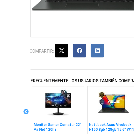
COMPARTIR:
FRECUENTEMENTE LOS USUARIOS TAMBIÉN COMPR
ta Premier Ddr4
Monitor Gamer Comstar 22"
Notebook Asus Vivobook
22
Va Fhd 120hz
N150 8gb 128gb 15.6" W1