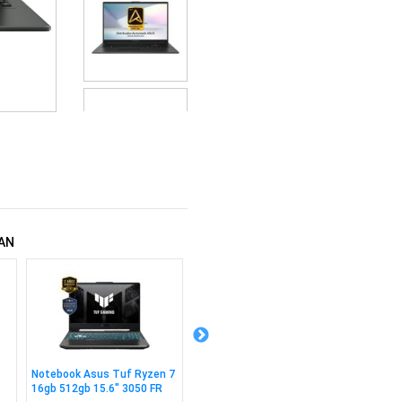
AN
Notebook Asus Tuf Ryzen 7
Notebook Asus Vivobook C5
Notebo
1
16gb 512gb 15.6" 3050 FR
120u 8gb 512gb 15.6" Win
120u 8