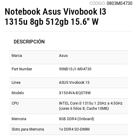
CÓDIGO:
0803M04730
Notebook Asus Vivobook I3
1315u 8gb 512gb 15.6" W
DESCRIPCIÓN
Marca
Asus
Part Number
90NB10J1-M04730
Línea
ASUS Vivobook 15
Modelo
X1504VA-BQ078W
CPU
INTEL Core i3 1315u 1.2GHz a 4.5GHz
(cores 6 hilos 8, Cache 10MB)
Memoria
8GB DDR4 (Onboard)
Slots para Memoria
1x DDR4 SO-DIMM