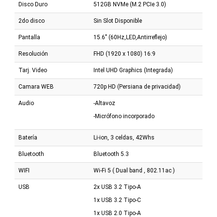
Disco Duro
512GB NVMe (M.2 PCIe 3.0)
2do disco
Sin Slot Disponible
Pantalla
15.6" (60Hz,LED,Antirreflejo)
Resolución
FHD (1920 x 1080) 16:9
Tarj. Video
Intel UHD Graphics (Integrada)
Camara WEB
720p HD (Persiana de privacidad)
Audio
-Altavoz
-Micrófono incorporado
Batería
Li-ion, 3 celdas, 42Whs
Bluetooth
Bluetooth 5.3
WIFI
Wi-Fi 5 ( Dual band , 802.11ac )
USB
2x USB 3.2 Tipo-A
1x USB 3.2 Tipo-C
1x USB 2.0 Tipo-A