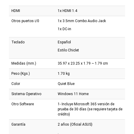
HDMI
1x HDMI 1.4
Otros puertos i/0
1x 3.5mm Combo Audio Jack
1x DC-in
Teclado
Español
Estilo Chiclet
Medidas (mm.)
35.97 x 23.25 x 1.79 ~ 1.79 cm
Peso (Kgs.)
1.70 kg
Color
Quiet Blue
Sistema Operativo
Windows 11 Home
Otro Software
1- Incluye Microsoft 365 versión de
prueba de 30 días (se requiere tarjeta de
crédito)
Garantía
2 años (Oficial ASUS)
.