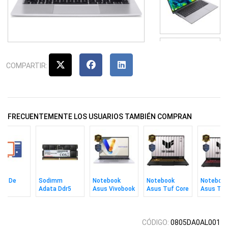
COMPARTIR:
FRECUENTEMENTE LOS USUARIOS TAMBIÉN COMPRAN
do De
Sodimm
Notebook
Notebook
Noteboo
po
Adata Ddr5
Asus Vivobook
Asus Tuf Core
Asus Tuf
8gb 5600 Cl46
C9 270h 16gb
i7 16gb 512gb
Ryzen 7 
1tb 16" Win11
16" W 5050
512gb 16
5050 W1
CÓDIGO:
0805DA0AL001