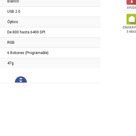
Blanco
AYUD
USB 2.0
Óptico
ENVIAR 
De 800 hasta 6400 DPI
E-MAI
RGB
6 Botones (Programable)
47g
hilips Cableado
Mouse Philips Inalámbrico
Combo Marvo Cm310