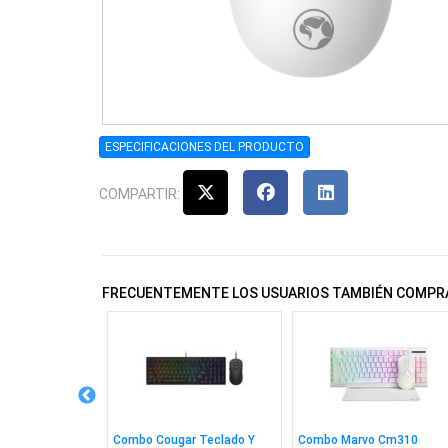
ESPECIFICACIONES DEL PRODUCTO
COMPARTIR:
FRECUENTEMENTE LOS USUARIOS TAMBIÉN COMPR
 Wesdar W1080
Combo Cougar Teclado Y
Combo Marvo Cm310