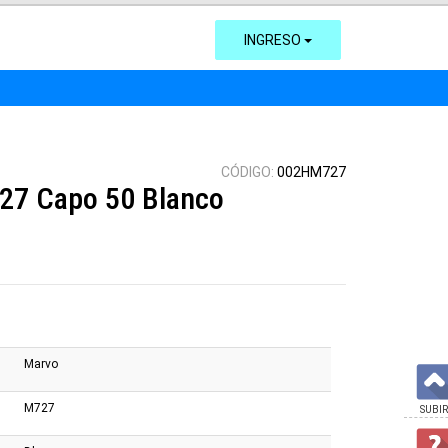
INGRESO
CÓDIGO:
002HM727
27 Capo 50 Blanco
Marvo
M727
SUBIR