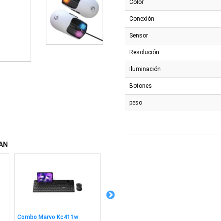
Color
Conexión
Sensor
Resolución
Iluminación
Botones
peso
AN
Combo Marvo Kc411w
Combo Marvo Teclado +
Mouse P