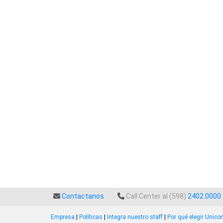
Contactanos
Call Center al (598)
2402 0000
Empresa
|
Políticas
|
Integra nuestro staff
|
Por qué elegir Unic