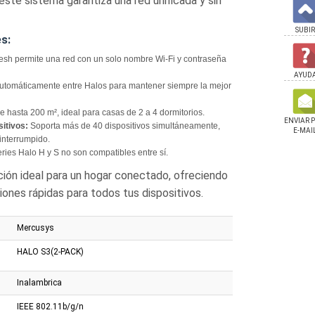
este sistema garantiza una red unificada y sin
SUBIR
es:
sh permite una red con un solo nombre Wi-Fi y contraseña
AYUD
tomáticamente entre Halos para mantener siempre la mejor
 hasta 200 m², ideal para casas de 2 a 4 dormitorios.
ENVIAR 
itivos:
Soporta más de 40 dispositivos simultáneamente,
E-MAI
interrumpido.
ries Halo H y S no son compatibles entre sí.
ción ideal para un hogar conectado, ofreciendo
ones rápidas para todos tus dispositivos.
Mercusys
HALO S3(2-PACK)
Inalambrica
 Cudy 8 Puertos
Switch Cudy Gigabit 8
Switch Cudy 8 Puert
0mbps
Puertos Poe+ y 2 SFP
Gigabit Metálico
IEEE 802.11b/g/n