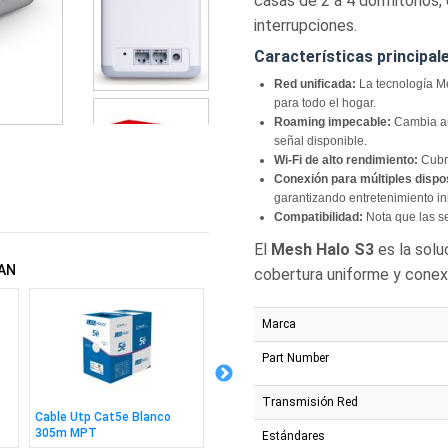
casas de 2 a 4 dormitorios, 
interrupciones.
Características principal
Red unificada:
La tecnología Me
para todo el hogar.
Roaming impecable:
Cambia au
señal disponible.
Wi-Fi de alto rendimiento:
Cubre
Conexión para múltiples dispos
garantizando entretenimiento in
Compatibilidad:
Nota que las se
El
Mesh Halo S3
es la solu
AN
cobertura uniforme y conexi
Marca
Part Number
Transmisión Red
Cable Utp Cat5e Blanco
Switch Cudy 5 Puertos
Switch
305m MPT
10/100mbps
10/10
Estándares