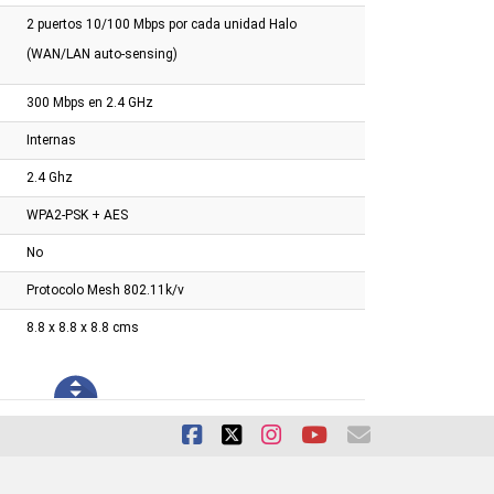
2 puertos 10/100 Mbps por cada unidad Halo
(WAN/LAN auto-sensing)
300 Mbps en 2.4 GHz
Internas
2.4 Ghz
WPA2-PSK + AES
No
Protocolo Mesh 802.11k/v
8.8 x 8.8 x 8.8 cms