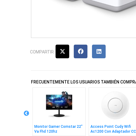
COMPARTIR:
FRECUENTEMENTE LOS USUARIOS TAMBIÉN COMPR
Gigabit Wifi 6
Monitor Gamer Comstar 22"
Access Point Cudy Wifi
e Banda
Va Fhd 120hz
Ac1200 Con Adaptador CC