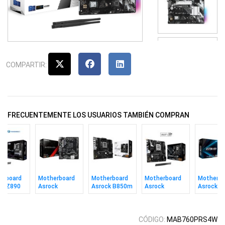
COMPARTIR:
FRECUENTEMENTE LOS USUARIOS TAMBIÉN COMPRAN
erboard
Motherboard
Motherboard
Motherboard
Motherbo
ck Z890
Asrock
Asrock B850m
Asrock
Asrock
ixer Wifi
B450m-hdv
Pro-a Am5
B850m-x Wifi
A520m-h
1851
R4.0 Am4
R2.0 Am5
AM4
CÓDIGO:
MAB760PRS4W