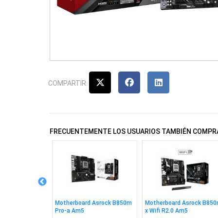
COMPARTIR:
FRECUENTEMENTE LOS USUARIOS TAMBIÉN COMPR
 Asrock B450m-
Motherboard Asrock B850m
Motherboard Asrock B850
4
Pro-a Am5
x Wifi R2.0 Am5