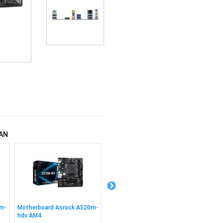
AN
m-
Motherboard Asrock A520m-
Motherboard Asrock A620m
Mother
hdv AM4
Hdv/m.2 Ddr5 Am5
Pg Rip