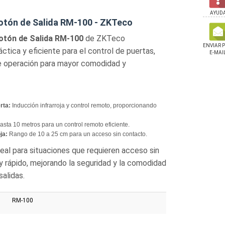
AYUD
otón de Salida RM-100 - ZKTeco
otón de Salida RM-100
de ZKTeco
ENVIAR 
ctica y eficiente para el control de puertas,
E-MAI
 operación para mayor comodidad y
rta:
Inducción infrarroja y control remoto, proporcionando
sta 10 metros para un control remoto eficiente.
ja:
Rango de 10 a 25 cm para un acceso sin contacto.
al para situaciones que requieren acceso sin
 y rápido, mejorando la seguridad y la comodidad
salidas.
RM-100
 ZyL Para Magnético
Kit Videoportero Zkteco
Terminal Biométrico
Zkteco
Análogo Con Pantalla 7''
M1 Huella Rfid Wifi