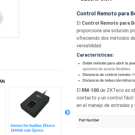
Control Remoto para B
El
Control Remoto para B
proporciona una solución prá
ofreciendo dos métodos de
versatilidad.
Características:
Doble método para abrir la pue
opciones de acceso flexibles.
Distancia de control remoto:
Ha
Distancia de inducción infrarro
AN
El
RM-100
de ZKTeco es ide
contacto y un control fácil
en el manejo de entradas y 
Part Number
Sensor De Huellas Zkteco
Tarjeta De Proximidad Id
Herraje
Zk9500 Usb Óptico
125khz Gruesa Zkteco
280kg 