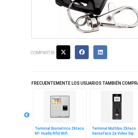
COMPARTIR:
FRECUENTEMENTE LOS USUARIOS TAMBIÉN COMPR
tero Zkteco
Terminal Biométrico Zkteco
Terminal Multibio Zkteco
Pantalla 7''
M1 Huella Rfid Wifi
Senseface 2a Video Sip