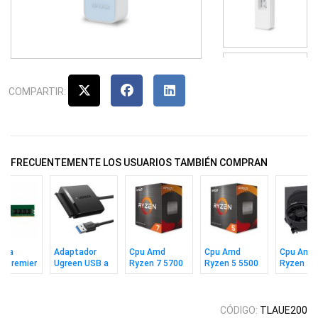
COMPARTIR:
FRECUENTEMENTE LOS USUARIOS TAMBIÉN COMPRAN
ria
Adaptador
Cpu Amd
Cpu Amd
Cpu Amd
a Premier
Ugreen USB a
Ryzen 7 5700
Ryzen 5 5500
Ryzen 3 
 8gb 3200
SATA para
Am4
Am4 Box
Am4 Box
SSD Y HDD
2.5"
CÓDIGO:
TLAUE200