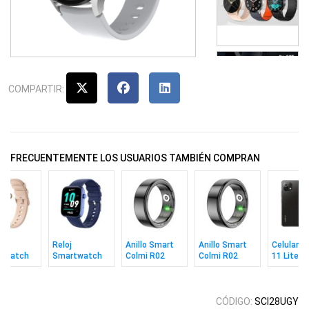
COMPARTIR:
FRECUENTEMENTE LOS USUARIOS TAMBIÉN COMPRAN
Reloj
Anillo Smart
Anillo Smart
Celular X
twatch
Smartwatch
Colmi R02
Colmi R02
11 Lite 5
i C8 Max
Colmi P71
Black Talle 11
Black Talle 8
8/128gb 
Blue
CÓDIGO:
SCI28UGY