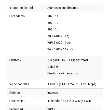
Transmisión Red
Alambrico, Inalámbrico
Estándares
802.11a
802.11b
802.11g
WiFi 4 (802.11n)
WiFi 5 (802.11ac)
WiFi 6 (802.11ax) V
Puertos2
3 Gigabit LAN + 1 Gigabit WAN
USB 3.0
Puerto de alimentacion
Velocidad WIFI
AX5300 (1147 + 2402 + 1733 Mbps)
Antenas
Internas
Frecuencia2
Tribanda 2,4 GHz, 5 GHz y 5 GHz
Seguridad
WPA2