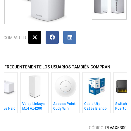
COMPARTIR:
FRECUENTEMENTE LOS USUARIOS TAMBIÉN COMPRAN
h
Velop Linksys
Access Point
Cable Utp
Switch C
usys Halo
Mx4 Ax4200
Cudy Wifi
Cat5e Blanco
Puertos
 Pack)
Wifi 6 (1 Pack)
Ac1200 Con
305m MPT
10/100m
Adaptador CC
CÓDIGO:
RLVAX5300