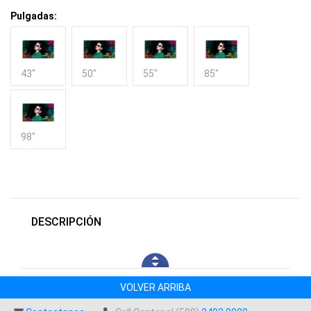
Pulgadas:
43"
50"
55"
85"
98"
DESCRIPCIÓN
VOLVER ARRIBA