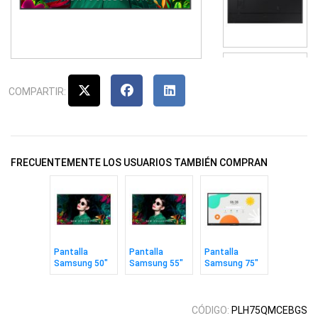
COMPARTIR:
FRECUENTEMENTE LOS USUARIOS TAMBIÉN COMPRAN
Pantalla
Pantalla
Pantalla
Samsung 50"
Samsung 55"
Samsung 75"
Signage
Signage
Interactiva
Crystal UHD
Crystal UHD
Android
QMC
QMC
CÓDIGO:
PLH75QMCEBGS