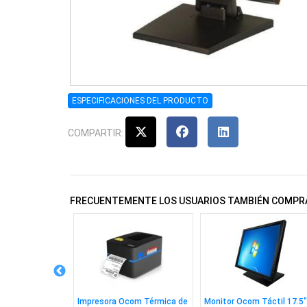
ESPECIFICACIONES DEL PRODUCTO
COMPARTIR:
FRECUENTEMENTE LOS USUARIOS TAMBIÉN COMPR
 de Códigos de
Impresora Ocom Térmica de
Monitor Ocom Táctil 17.5"