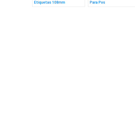
mbrico
Etiquetas 108mm
Para Pos