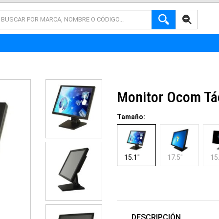
AVANZADA
Monitor Ocom Tác
Tamaño:
15.1"
17.5"
15
DESCRIPCIÓN