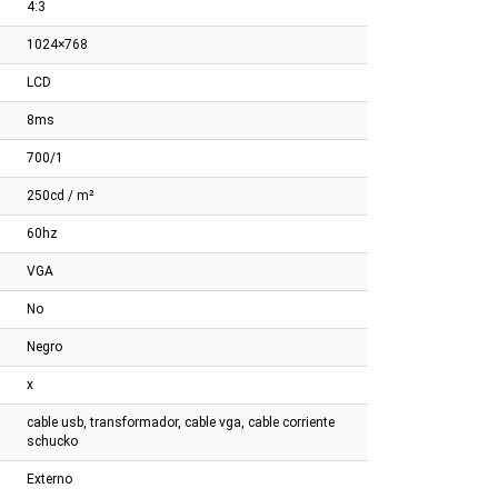
4:3
tas 108mm
Para Pos
Recibos 80mm
1024×768
LCD
8ms
700/1
250cd / m²
60hz
VGA
No
Negro
x
cable usb, transformador, cable vga, cable corriente
schucko
Externo