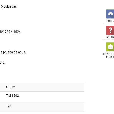
 15 pulgadas
SUBIR
68/1280 * 1024.
AYUD
n a prueba de agua.
ENVIAR 
E-MAI
cto.
OCOM
TM-1502
15"
ora Ocom Térmica de
Monitor Ocom Táctil 17.5"
Impresora Ocom Tér