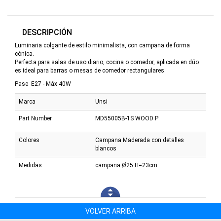
DESCRIPCIÓN
Luminaria colgante de estilo minimalista, con campana de forma
cónica.
Perfecta para salas de uso diario, cocina o comedor, aplicada en dúo
es ideal para barras o mesas de comedor rectangulares.
Pase E27 - Máx 40W
Marca
Unsi
Part Number
MD55005B-1S WOOD P
Colores
Campana Maderada con detalles
blancos
Medidas
campana Ø25 H=23cm
VOLVER ARRIBA