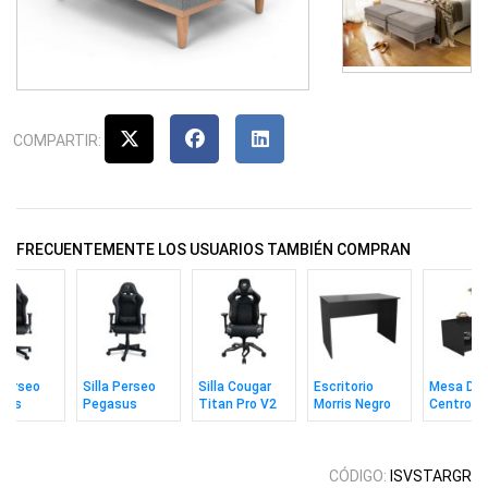
COMPARTIR:
FRECUENTEMENTE LOS USUARIOS TAMBIÉN COMPRAN
 Perseo
Silla Perseo
Silla Cougar
Escritorio
Mesa De
sus
Pegasus
Titan Pro V2
Morris Negro
Centro Ax
 / Dorado
Negro /
Negro
Plateado
CÓDIGO:
ISVSTARGR