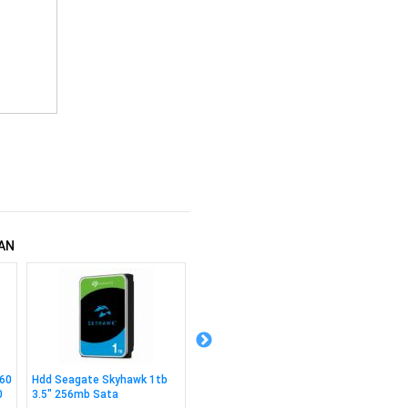
AN
60
Hdd Seagate Skyhawk 1tb
Ssd Nvme Adata Legend 710
Ssd Nv
0
3.5" 256mb Sata
1tb 2280 M2 2400/1800
256gb 