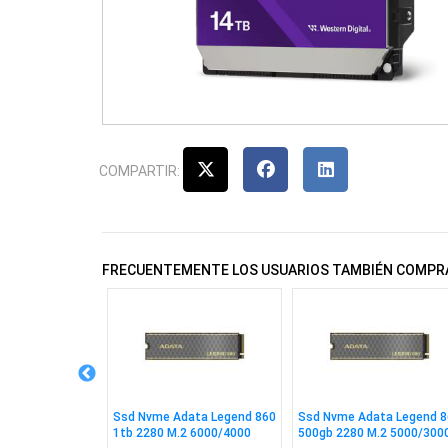
COMPARTIR:
FRECUENTEMENTE LOS USUARIOS TAMBIÉN COMPR
 8tb 3.5"
Ssd Nvme Adata Legend 860
Ssd Nvme Adata Legend 8
6mb Sata
1tb 2280 M.2 6000/4000
500gb 2280 M.2 5000/300