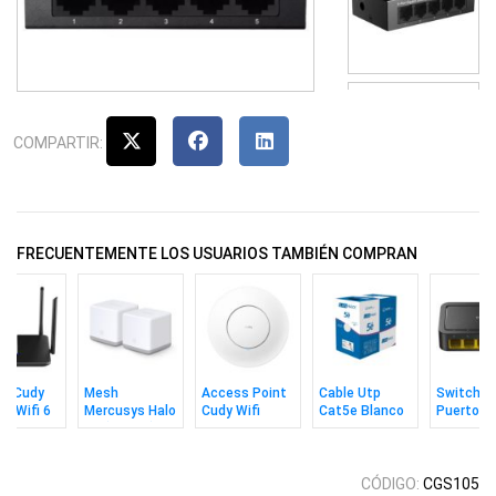
COMPARTIR:
FRECUENTEMENTE LOS USUARIOS TAMBIÉN COMPRAN
er Cudy
Mesh
Access Point
Cable Utp
Switch C
it Wifi 6
Mercusys Halo
Cudy Wifi
Cat5e Blanco
Puertos
00 Doble
S3 (2 Pack)
Ac1200 Con
305m MPT
10/100m
a
Adaptador CC
CÓDIGO:
CGS105