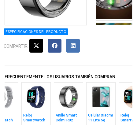
ESPECIFICACIONES DEL PRODUCTO
COMPARTIR:
FRECUENTEMENTE LOS USUARIOS TAMBIÉN COMPRAN
Reloj
Anillo Smart
Celular Xiaomi
Reloj
twatch
Smartwatch
Colmi R02
11 Lite 5g
Smartwa
 I28 Ultra
Colmi P71
Black Talle 8
8/128gb Black
Colmi C8
Blue
Gold