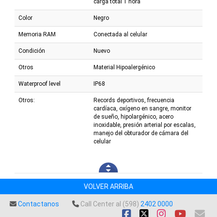
carga total 1 hora
Color
Negro
Memoria RAM
Conectada al celular
Condición
Nuevo
Otros
Material Hipoalergénico
Waterproof level
IP68
Otros:
Records deportivos, frecuencia
cardíaca, oxígeno en sangre, monitor
de sueño, hipolargénico, acero
inoxidable, presión arterial por escalas,
manejo del obturador de cámara del
celular
VOLVER ARRIBA
Contactanos
Call Center al (598)
2402 0000