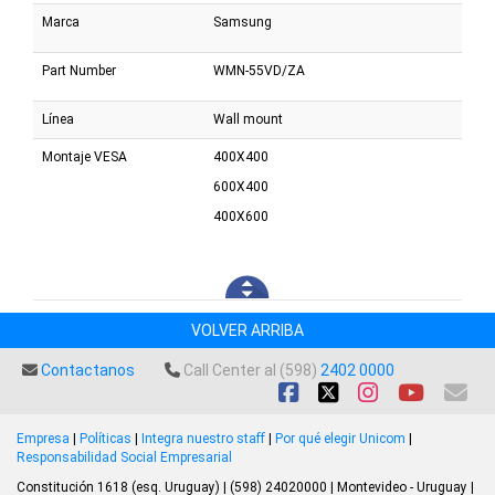
Marca
Samsung
Part Number
WMN-55VD/ZA
Línea
Wall mount
Montaje VESA
400X400
600X400
400X600
VOLVER ARRIBA
Contactanos
Call Center al (598)
2402 0000
Empresa
|
Políticas
|
Integra nuestro staff
|
Por qué elegir Unicom
|
Responsabilidad Social Empresarial
Constitución 1618 (esq. Uruguay) | (598) 24020000 | Montevideo - Uruguay |