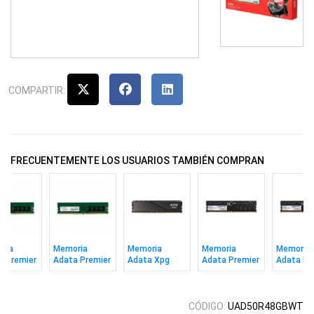
COMPARTIR:
FRECUENTEMENTE LOS USUARIOS TAMBIÉN COMPRAN
ria
Memoria
Memoria
Memoria
Memoria
a Premier
Adata Premier
Adata Xpg
Adata Premier
Adata Pr
 16gb
Ddr4 8gb 3200
Lancer Bl Ddr5
Ddr5 16gb
Ddr5 8gb
 CL22
CL22
16gb 6000
5600 Cl46
Cl46
Cl30 Bk
CÓDIGO:
UAD50R48GBWT