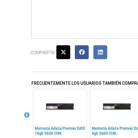
COMPARTIR:
FRECUENTEMENTE LOS USUARIOS TAMBIÉN COMPR
ta Premier Ddr4
Memoria Adata Premier Ddr5
Memoria Adata Premier D
22
16gb 5600 Cl46
8gb 5600 Cl46