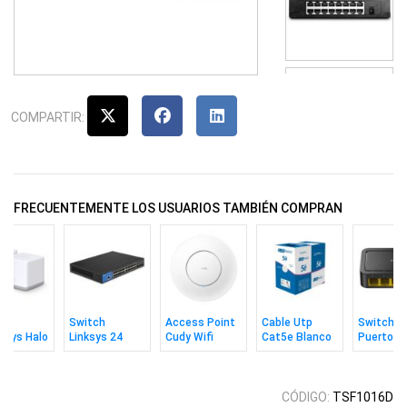
COMPARTIR:
FRECUENTEMENTE LOS USUARIOS TAMBIÉN COMPRAN
h
Switch
Access Point
Cable Utp
Switch C
usys Halo
Linksys 24
Cudy Wifi
Cat5e Blanco
Puertos
 Pack)
Puertos Gbit
Ac1200 Con
305m MPT
10/100m
Admin 10G
Adaptador CC
4sfp+
CÓDIGO:
TSF1016D