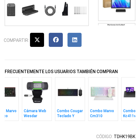
COMPARTIR:
FRECUENTEMENTE LOS USUARIOS TAMBIÉN COMPRAN
ado Marvo
Cámara Web
Combo Cougar
Combo Marvo
Combo M
nico
Wesdar
Teclado Y
Cm310
Kc411w
2w 60%
W1080
Mouse
Teclado In +
Teclado 
LUE Sp Bk
Combat S
Mouse + Pad
Mouse S
Wh Ing
Inalámbri
CÓDIGO:
TDHK19BK