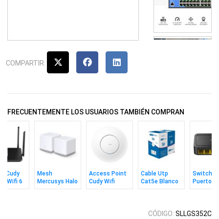
COMPARTIR:
FRECUENTEMENTE LOS USUARIOS TAMBIÉN COMPRAN
er Cudy
Mesh
Access Point
Cable Utp
Switch C
it Wifi 6
Mercusys Halo
Cudy Wifi
Cat5e Blanco
Puertos
00 Doble
S3 (2 Pack)
Ac1200 Con
305m MPT
10/100m
a
Adaptador CC
CÓDIGO:
SLLGS352C