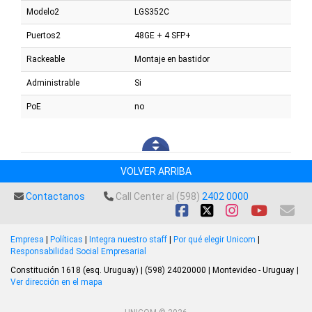
Modelo2
LGS352C
Puertos2
48GE + 4 SFP+
Rackeable
Montaje en bastidor
Administrable
Si
PoE
no
VOLVER ARRIBA
Contactanos
Call Center al (598)
2402 0000
Empresa
|
Políticas
|
Integra nuestro staff
|
Por qué elegir Unicom
|
Responsabilidad Social Empresarial
Constitución 1618 (esq. Uruguay) | (598) 24020000 | Montevideo - Uruguay |
Ver dirección en el mapa