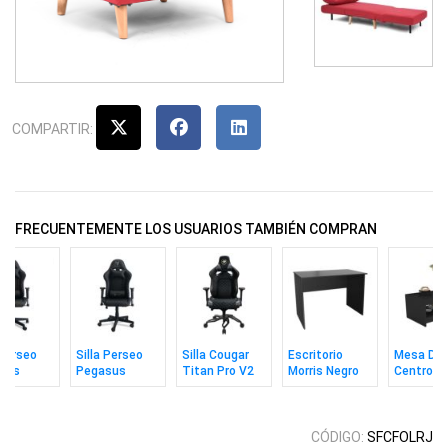
COMPARTIR:
FRECUENTEMENTE LOS USUARIOS TAMBIÉN COMPRAN
 Perseo
Silla Perseo
Silla Cougar
Escritorio
Mesa De
sus
Pegasus
Titan Pro V2
Morris Negro
Centro Ax
 / Dorado
Negro /
Negro
Plateado
CÓDIGO:
SFCFOLRJ