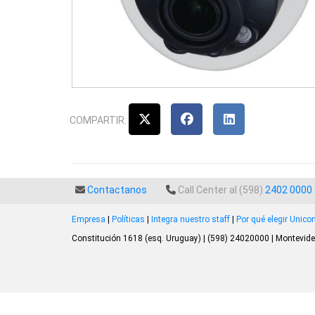
COMPARTIR:
Contactanos
Call Center al (598)
2402 0000
Empresa
|
Políticas
|
Integra nuestro staff
|
Por qué elegir Unic
Constitución 1618 (esq. Uruguay) | (598) 24020000 | Montevide