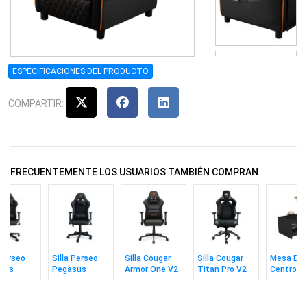
ESPECIFICACIONES DEL PRODUCTO
COMPARTIR:
FRECUENTEMENTE LOS USUARIOS TAMBIÉN COMPRAN
 Perseo
Silla Perseo
Silla Cougar
Silla Cougar
Mesa De
sus
Pegasus
Armor One V2
Titan Pro V2
Centro Ax
 / Dorado
Negro /
Gray F
Negro
Plateado