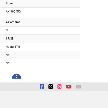
Anson
AX-90045G
4 Cámaras
No
1-USB
Hasta 6TB
No
No