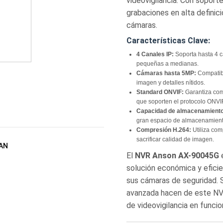
videovigilancia. Con soport
grabaciones en alta defini
cámaras.
Características Clave:
4 Canales IP:
Soporta hasta 4 c
pequeñas a medianas.
Cámaras hasta 5MP:
Compatibl
imagen y detalles nítidos.
Standard ONVIF:
Garantiza comp
que soporten el protocolo ONVI
Capacidad de almacenamiento
gran espacio de almacenamient
Compresión H.264:
Utiliza com
sacrificar calidad de imagen.
AN
El
NVR Anson AX-90045G
e
solución económica y eficie
sus cámaras de seguridad.
avanzada hacen de este NV
de videovigilancia en funci