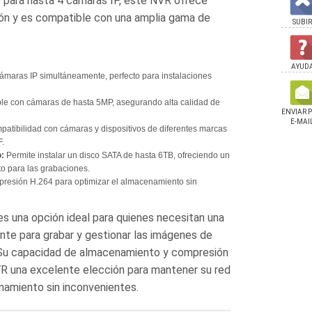
e para hasta 4 cámaras IP, este NVR ofrece
ción y es compatible con una amplia gama de
SUBIR
AYUD
ámaras IP simultáneamente, perfecto para instalaciones
e con cámaras de hasta 5MP, asegurando alta calidad de
ENVIAR 
E-MAI
atibilidad con cámaras y dispositivos de diferentes marcas
F.
:
Permite instalar un disco SATA de hasta 6TB, ofreciendo un
o para las grabaciones.
presión H.264 para optimizar el almacenamiento sin
s una opción ideal para quienes necesitan una
nte para grabar y gestionar las imágenes de
 Su capacidad de almacenamiento y compresión
R una excelente elección para mantener su red
onamiento sin inconvenientes.