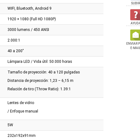
SUBIR
WIFI, Bluetooth, Android 9
1920 × 1080 (Full HD 1080P)
AYUD
3000 lumens / 450 ANSI
2.000:1
ENVIAR 
E-MAI
40 a 200"
Lámpara LED / Vida útil: 50.000 horas
Tamaño de proyección: 40 a 120 pulgadas
Distancia de proyección: 1,23 – 6,15 m
Relación de tiro (Throw Ratio): 1.39:1
Lentes de vidrio
/ Enfoque manual
5W
232x192x91mm