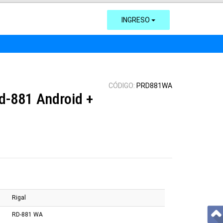
INGRESO
CÓDIGO:
PRD881WA
Rd-881 Android +
Rigal
RD-881 WA