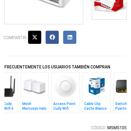
COMPARTIR:
FRECUENTEMENTE LOS USUARIOS TAMBIÉN COMPRAN
er Cudy
Mesh
Access Point
Cable Utp
Switch C
it Wifi 6
Mercusys Halo
Cudy Wifi
Cat5e Blanco
Puertos
00 Doble
S3 (2 Pack)
Ac1200 Con
305m MPT
10/100m
a
Adaptador CC
CÓDIGO:
MSMS105