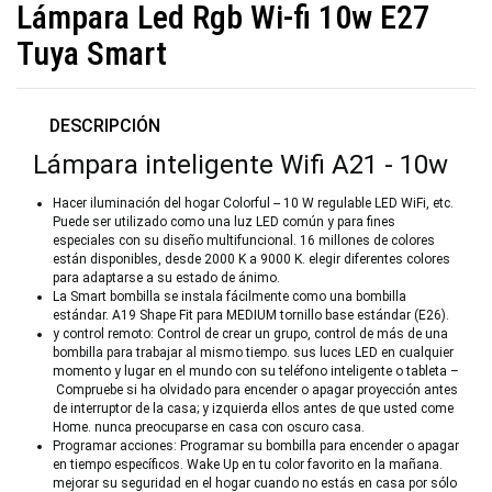
Lámpara Led Rgb Wi-fi 10w E27
Tuya Smart
DESCRIPCIÓN
Lámpara inteligente Wifi A21 - 10w
Hacer iluminación del hogar Colorful -- 10 W regulable LED WiFi, etc.
Puede ser utilizado como una luz LED común y para fines
especiales con su diseño multifuncional. 16 millones de colores
están disponibles, desde 2000 K a 9000 K. elegir diferentes colores
para adaptarse a su estado de ánimo.
La Smart bombilla se instala fácilmente como una bombilla
estándar. A19 Shape Fit para MEDIUM tornillo base estándar (E26).
y control remoto: Control de crear un grupo, control de más de una
bombilla para trabajar al mismo tiempo. sus luces LED en cualquier
momento y lugar en el mundo con su teléfono inteligente o tableta –
Compruebe si ha olvidado para encender o apagar proyección antes
de interruptor de la casa; y izquierda ellos antes de que usted come
Home. nunca preocuparse en casa con oscuro casa.
Programar acciones: Programar su bombilla para encender o apagar
en tiempo específicos. Wake Up en tu color favorito en la mañana.
mejorar su seguridad en el hogar cuando no estás en casa por sólo