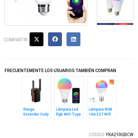
COMPARTIR:
FRECUENTEMENTE LOS USUARIOS TAMBIÉN COMPRAN
Range
Lámpara Led
Lámpara RGB
Extender Cudy
Rgb WiFi Tuya
10w E27 Wifi
Ax3000
Smart
Tuya Smart
CÓDIGO:
FKA21RGBCW