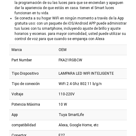
la programación de su las luces para que se enciendan y apaguen
dar la apariencia de que estás en casa. tienen el Smart luces
funcionan en tu vida.
Se conecta a su hogar WiFi en ningún momento a través de la App
gratuita uso: con un paquete de iOS/Android APP puede administrar
tus luces con tu smartphone, incluyendo ajuste de brillo y ajuste
horarios y escenas. para mayor comodidad, usted puede utilizar su
control de voz para que cuando se empareja con Alexa
Marca
OEM
Part Number
FKA21RGBCW
Tipo Dispositivo
LAMPARA LED WIFI INTELIGENTE
Tipo de conexión
WiFi 2.4 Ghz 802.11 b/g/n
Voltaje
110-220V
Potencia Máxima
10 W
App
Tuya SmartLife
compatibilidad
Alexa, Google Home, etc
Conector
E27