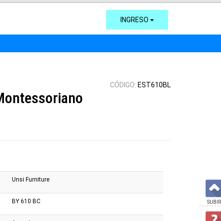
INGRESO
CÓDIGO:
EST610BL
 Montessoriano
Unsi Furniture
BY 610 BC
SUBIR