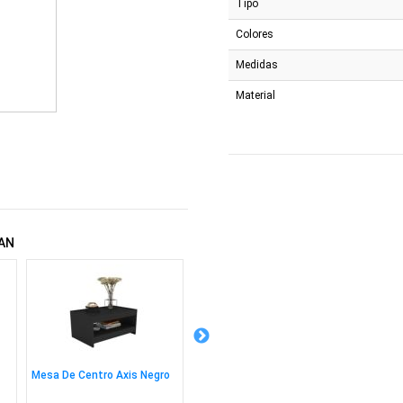
Tipo
Colores
Medidas
Material
AN
Mesa De Centro Axis Negro
Escritorio Eléctrico Cougar
Silla B
Royal Mossa 120 White