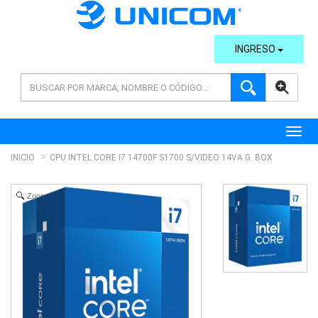
INGRESO
AVANZADA
Toggl
INICIO
CPU INTEL CORE I7 14700F S1700 S/VIDEO 14VA G. BOX
Zoom