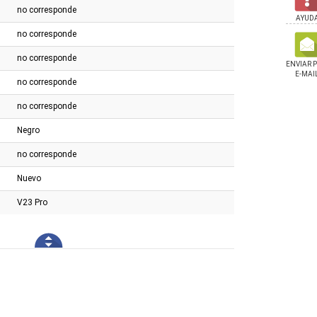
no corresponde
AYUD
no corresponde
no corresponde
ENVIAR 
E-MAI
no corresponde
no corresponde
Negro
no corresponde
Nuevo
V23 Pro
martwatch Colmi I28
Reloj Smartwatch Colmi P71
Anillo Smart Colmi R
ray
Blue
Black Talle 11