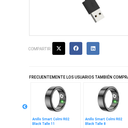
COMPARTIR:
FRECUENTEMENTE LOS USUARIOS TAMBIÉN COMPR
watch Colmi P71
Anillo Smart Colmi R02
Anillo Smart Colmi R02
Black Talle 11
Black Talle 8