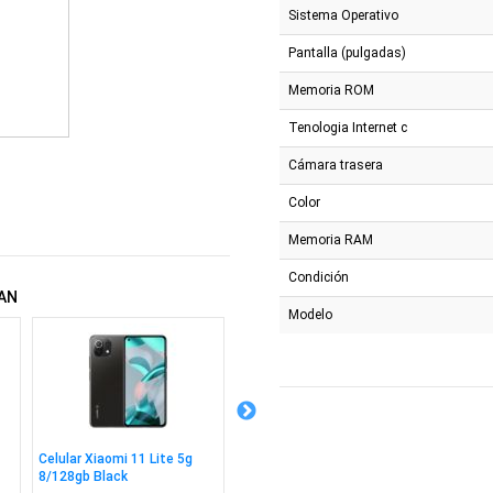
Sistema Operativo
Pantalla (pulgadas)
Memoria ROM
Tenologia Internet c
Cámara trasera
Color
Memoria RAM
Condición
AN
Modelo
Celular Xiaomi 11 Lite 5g
Reloj Smartwatch Colmi C8
Reloj S
8/128gb Black
Max Gold
Ultra G