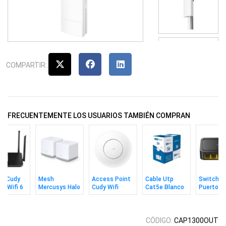
COMPARTIR:
FRECUENTEMENTE LOS USUARIOS TAMBIÉN COMPRAN
er Cudy
Mesh
Access Point
Cable Utp
Switch C
it Wifi 6
Mercusys Halo
Cudy Wifi
Cat5e Blanco
Puertos
00 Doble
S3 (2 Pack)
Ac1200 Con
305m MPT
10/100m
a
Adaptador CC
CÓDIGO:
CAP1300OUT