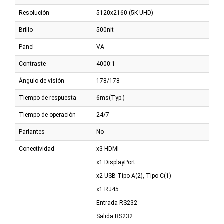
Resolución
5120x2160 (5K UHD)
Brillo
500nit
Panel
VA
Contraste
4000:1
Ángulo de visión
178/178
Tiempo de respuesta
6ms(Typ.)
Tiempo de operación
24/7
Parlantes
No
Conectividad
x3 HDMI
x1 DisplayPort
x2 USB Tipo-A(2), Tipo-C(1)
x1 RJ45
Entrada RS232
Salida RS232