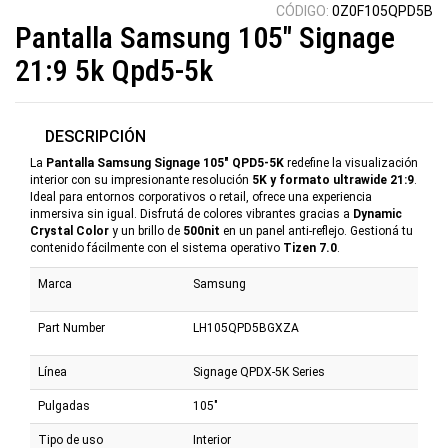
CÓDIGO:
0Z0F105QPD5B
Pantalla Samsung 105" Signage
21:9 5k Qpd5-5k
DESCRIPCIÓN
La
Pantalla Samsung Signage 105" QPD5-5K
redefine la visualización
interior con su impresionante resolución
5K y formato ultrawide 21:9
.
Ideal para entornos corporativos o retail, ofrece una experiencia
inmersiva sin igual. Disfrutá de colores vibrantes gracias a
Dynamic
Crystal Color
y un brillo de
500nit
en un panel anti-reflejo. Gestioná tu
contenido fácilmente con el sistema operativo
Tizen 7.0
.
Marca
Samsung
Part Number
LH105QPD5BGXZA
Línea
Signage QPDX-5K Series
Pulgadas
105"
Tipo de uso
Interior