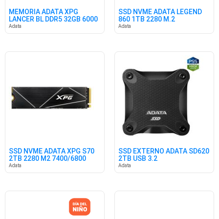
MEMORIA ADATA XPG
SSD NVME ADATA LEGEND
LANCER BL DDR5 32GB 6000
860 1TB 2280 M.2
CL30 BK
6000/4000
Adata
Adata
SSD NVME ADATA XPG S70
SSD EXTERNO ADATA SD620
2TB 2280 M2 7400/6800
2TB USB 3.2
Adata
Adata