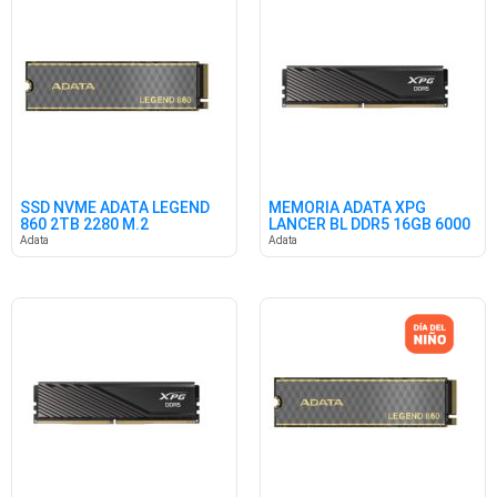
SSD NVME ADATA LEGEND
MEMORIA ADATA XPG
860 2TB 2280 M.2
LANCER BL DDR5 16GB 6000
6000/5000
CL30 BK
Adata
Adata