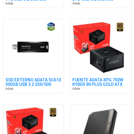
Adata
Adata
SSD EXTERNO ADATA SC610
FUENTE ADATA XPG 750W
500GB USB 3.2 550/500
KYBER 80 PLUS GOLD ATX
3.1
Adata
Adata