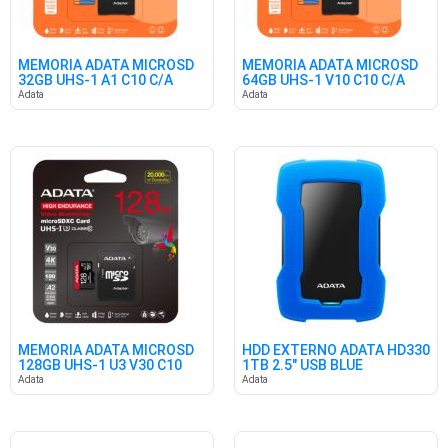
MEMORIA ADATA MICROSD
MEMORIA ADATA MICROSD
32GB UHS-1 A1 C10 C/A
64GB UHS-1 V10 C10 C/A
Adata
Adata
MEMORIA ADATA MICROSD
HDD EXTERNO ADATA HD330
128GB UHS-1 U3 V30 C10
1TB 2.5" USB BLUE
C/A
Adata
Adata