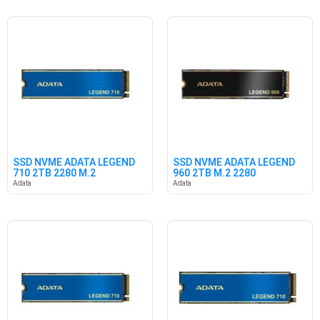
SSD NVME ADATA LEGEND
SSD NVME ADATA LEGEND
710 2TB 2280 M.2
960 2TB M.2 2280
2400/1800
7400/6800
Adata
Adata