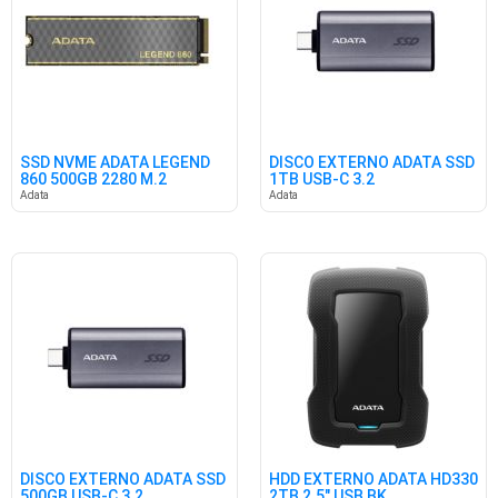
SSD NVME ADATA LEGEND
DISCO EXTERNO ADATA SSD
860 500GB 2280 M.2
1TB USB-C 3.2
5000/3000
Adata
Adata
DISCO EXTERNO ADATA SSD
HDD EXTERNO ADATA HD330
500GB USB-C 3.2
2TB 2.5" USB BK