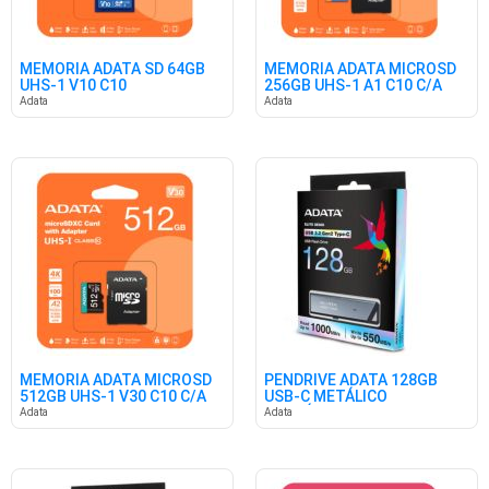
MEMORIA ADATA SD 64GB
MEMORIA ADATA MICROSD
UHS-1 V10 C10
256GB UHS-1 A1 C10 C/A
Adata
Adata
MEMORIA ADATA MICROSD
PENDRIVE ADATA 128GB
512GB UHS-1 V30 C10 C/A
USB-C METÁLICO
RETRÁCTIL
Adata
Adata