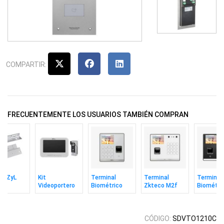
COMPARTIR:
FRECUENTEMENTE LOS USUARIOS TAMBIÉN COMPRAN
je ZyL
Kit
Terminal
Terminal
Terminal
Videoportero
Biométrico
Zkteco M2f
Biométri
ético
Zkteco
Zkteco M1
Pro-lr Vl Facial
Zkteco M
g Zkteco
Análogo Con
Huella Rfid
Huella Rfid
Huella Ta
Pantalla 7''
Wifi
C/bat
CÓDIGO:
SDVTO1210C