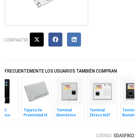
COMPARTIR:
FRECUENTEMENTE LOS USUARIOS TAMBIÉN COMPRAN
inal
Tarjeta De
Terminal
Terminal
Terminal
étrico
Proximidad Id
Biométrico
Zkteco M2f
Biométri
co
125khz Gruesa
Zkteco M1
Pro-lr Vl Facial
Zkteco M
p/Wi-Fi
Zkteco
Huella Rfid
Huella Rfid
Huella Ta
Wifi
C/bat
CÓDIGO:
SDASF802