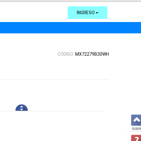
INGRESO
CÓDIGO:
MX72279B30WH
SUBIR